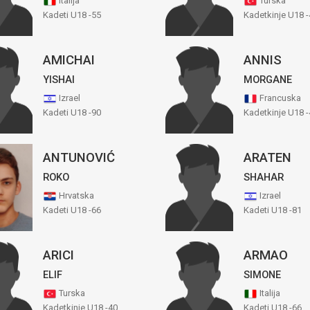
Italija
Turska
Kadeti U18 -55
Kadetkinje U18 -
AMICHAI
ANNIS
YISHAI
MORGANE
Izrael
Francuska
Kadeti U18 -90
Kadetkinje U18 -
ANTUNOVIĆ
ARATEN
ROKO
SHAHAR
Hrvatska
Izrael
Kadeti U18 -66
Kadeti U18 -81
ARICI
ARMAO
ELIF
SIMONE
Turska
Italija
Kadetkinje U18 -40
Kadeti U18 -66