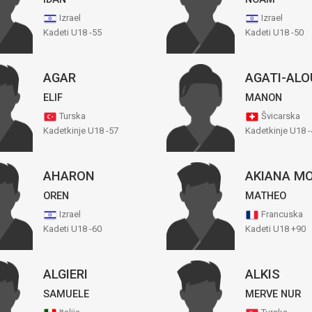
Izrael
Izrael
Kadeti U18 -55
Kadeti U18 -50
AGAR
AGATI-AL
ELIF
MANON
Turska
Švicarska
Kadetkinje U18 -57
Kadetkinje U18 -
AHARON
AKIANA M
OREN
MATHEO
Izrael
Francuska
Kadeti U18 -60
Kadeti U18 +90
ALGIERI
ALKIS
SAMUELE
MERVE NUR