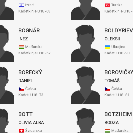
Izrael
Turska
Kadetkinje U18 -63
Kadetkinje U18 -
BOGNÁR
BOLDYRIEV
INEZ
OLEKSII
Mađarska
Ukrajina
Kadetkinje U18 -57
Kadeti U18 -90
BORECKÝ
BOROVIČK
DANIEL
TOMÁŠ
Češka
Češka
Kadeti U18 -73
Kadeti U18 -81
BOTT
BOTZHEIM
OLIVIA ALBA
BODZA
Švicarska
Mađarska