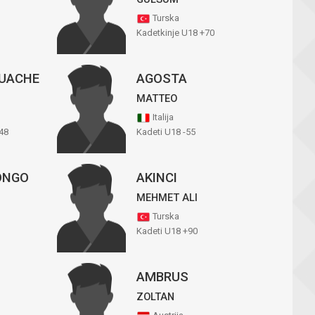
Turska
Kadetkinje U18 +70
OUACHE
AGOSTA
MATTEO
Italija
48
Kadeti U18 -55
ONGO
AKINCI
MEHMET ALI
Turska
Kadeti U18 +90
AMBRUS
ZOLTAN