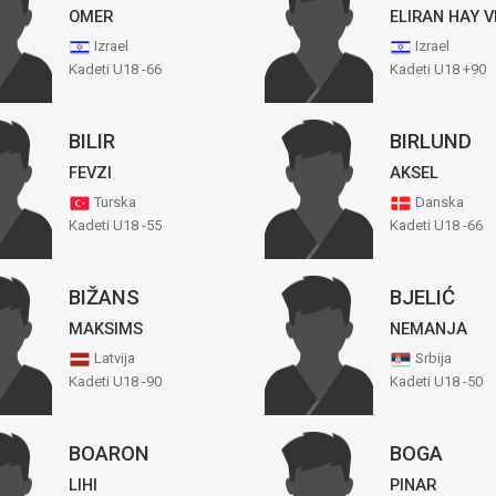
OMER
ELIRAN HAY V
Izrael
Izrael
Kadeti U18 -66
Kadeti U18 +90
BILIR
BIRLUND
FEVZI
AKSEL
Turska
Danska
Kadeti U18 -55
Kadeti U18 -66
BIŽANS
BJELIĆ
MAKSIMS
NEMANJA
Latvija
Srbija
Kadeti U18 -90
Kadeti U18 -50
BOARON
BOGA
LIHI
PINAR