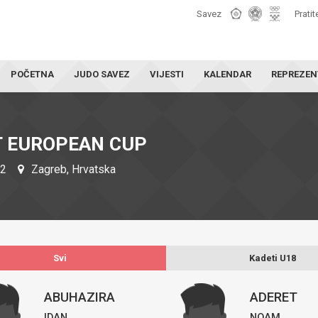
Savez
Pratit
POČETNA
JUDO SAVEZ
VIJESTI
KALENDAR
REPREZEN
T EUROPEAN CUP
22
Zagreb, Hrvatska
Svi
Kadeti U18
ABUHAZIRA
ADERET
IDAN
NOAM