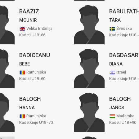
BAAZIZ
BABULFAT
MOUNIR
TARA
Velika Britanija
Švedska
Kadeti U18 -66
Kadetkinje U18 -
BADICEANU
BAGDASAR
BEBE
DIANA
Rumunjska
Izrael
Kadeti U18 -60
Kadetkinje U18 -
BALOGH
BALOGH
HANNA
JANOS
Rumunjska
Mađarska
Kadetkinje U18 -70
Kadeti U18 +90