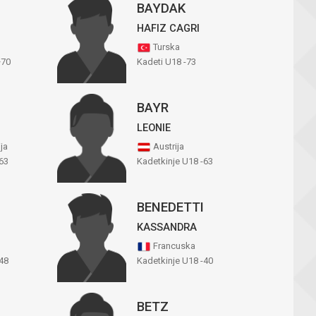
BAYDAK
HAFIZ CAGRI
Turska
+70
Kadeti U18 -73
BAYR
LEONIE
ija
Austrija
63
Kadetkinje U18 -63
BENEDETTI
KASSANDRA
Francuska
48
Kadetkinje U18 -40
BETZ