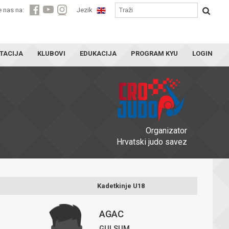
e nas na:
Jezik
TACIJA
KLUBOVI
EDUKACIJA
PROGRAM KYU
LOGIN
Organizator
Hrvatski judo savez
Kadetkinje U18
AGAC
GULSUM