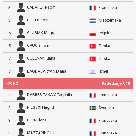
CABARET Naomi
3
Francuska
GEILEN Joni
3
Nizozemska
GLUBIAK Magda
5
Poljska
ORUC Sinem
5
Turska
GULENAY Tuana
7
Turska
Izrael
BAGDASARYAN Diana
7
-70 KG
Kadetkinje U18
DARBES-TAKAM Teophila
1
Francuska
NILSSON Ingrid
2
Švedska
DEPRI Ilona
3
Francuska
MAZZARINO Lila
3
Francuska