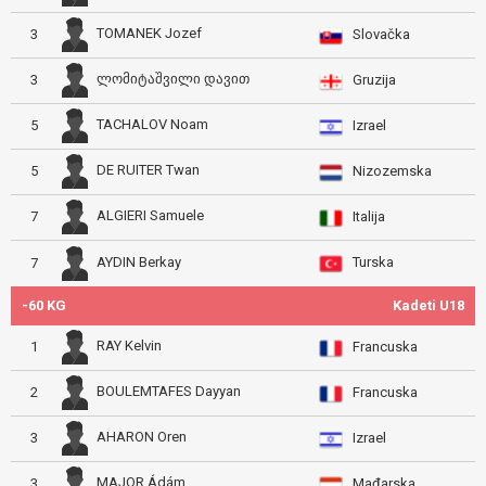
TOMANEK Jozef
3
Slovačka
ლომიტაშვილი დავით
3
Gruzija
TACHALOV Noam
5
Izrael
DE RUITER Twan
5
Nizozemska
ALGIERI Samuele
7
Italija
Turska
AYDIN Berkay
7
-60 KG
Kadeti U18
RAY Kelvin
1
Francuska
BOULEMTAFES Dayyan
2
Francuska
AHARON Oren
3
Izrael
MAJOR Ádám
3
Mađarska