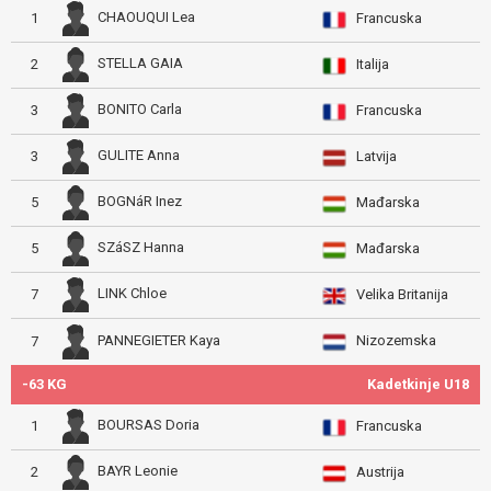
CHAOUQUI Lea
1
Francuska
STELLA GAIA
2
Italija
BONITO Carla
3
Francuska
GULITE Anna
3
Latvija
BOGNáR Inez
5
Mađarska
SZáSZ Hanna
5
Mađarska
LINK Chloe
7
Velika Britanija
Nizozemska
PANNEGIETER Kaya
7
-63 KG
Kadetkinje U18
BOURSAS Doria
1
Francuska
BAYR Leonie
2
Austrija