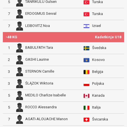
TANRIKULU Gulsen
5
Turska
ERDOGMUS Sevval
7
Turska
Izrael
LEIBOVITZ Noa
7
-48 KG
Kadetkinje U18
BABULFATH Tara
1
Švedska
GASHI Laurine
2
Kosovo
STERNON Camille
3
Belgija
ŚLĄZOK Wiktoria
3
Poljska
MEDILO Charlize Isabelle
5
Kanada
ROCCO Alessandra
5
Italija
AGATI-ALOUACHE Manon
7
Švicarska