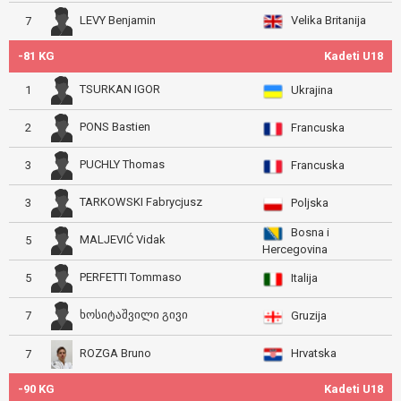
Velika Britanija
LEVY Benjamin
7
-81 KG
Kadeti U18
TSURKAN IGOR
1
Ukrajina
PONS Bastien
2
Francuska
PUCHLY Thomas
3
Francuska
TARKOWSKI Fabrycjusz
3
Poljska
Bosna i
MALJEVIĆ Vidak
5
Hercegovina
PERFETTI Tommaso
5
Italija
ხოსიტაშვილი გივი
7
Gruzija
Hrvatska
ROZGA Bruno
7
-90 KG
Kadeti U18