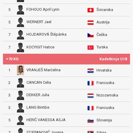
FOHOUO April Lynn
5
Švicarska
WERNERT Jael
5
Austrija
HOJDAROVÁ Štěpánka
7
Češka
Turska
KOCYIGIT Hatice
7
+70 KG
Kadetkinje U18
VRANJEŠ Marćelina
1
Hrvatska
CANCAN Celia
2
Francuska
DEKKER Julia
3
Nizozemska
LANG Bintibe
3
Francuska
HERIČ VANESSA ASJA
5
Slovenija
STJEPANOVIĆ Jovana
7
Srbija