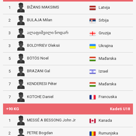
BIŽANS MAKSIMS
1
Latvija
BULAJA Milan
2
Srbija
ალაფიშვილი ნოდარ
3
Gruzija
BOLDYRIEV Oleksii
3
Ukrajina
BÖTÖS Noel
5
Mađarska
BRAZANI Gal
5
Izrael
KENDERESI Péter
7
Mađarska
Francuska
KOTCHE Daniel
7
+90 KG
Kadeti U18
MESSÉ A BESSONG John Jr
1
Kanada
PETRE Bogdan
2
Rumunjska