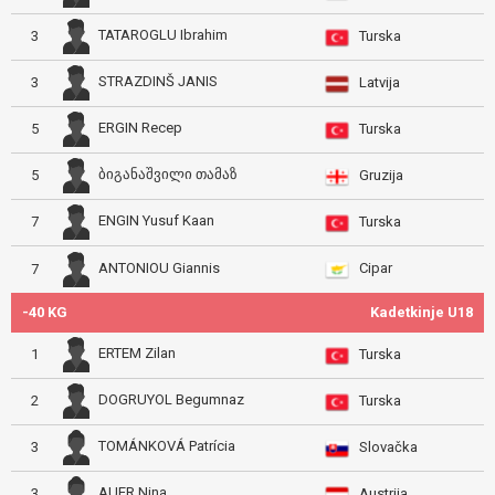
TATAROGLU Ibrahim
3
Turska
STRAZDINŠ JANIS
3
Latvija
ERGIN Recep
5
Turska
ბიგანაშვილი თამაზ
5
Gruzija
ENGIN Yusuf Kaan
7
Turska
Cipar
ANTONIOU Giannis
7
-40 KG
Kadetkinje U18
ERTEM Zilan
1
Turska
DOGRUYOL Begumnaz
2
Turska
TOMÁNKOVÁ Patrícia
3
Slovačka
AUER Nina
3
Austrija