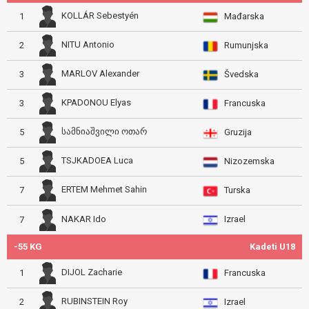
KOLLÁR Sebestyén
1
Mađarska
NITU Antonio
2
Rumunjska
MARLOV Alexander
3
Švedska
KPADONOU Elyas
3
Francuska
სამნიაშვილი ოთარ
5
Gruzija
TSJKADOEA Luca
5
Nizozemska
ERTEM Mehmet Sahin
7
Turska
Izrael
NAKAR Ido
7
-55 KG
Kadeti U18
DIJOL Zacharie
1
Francuska
RUBINSTEIN Roy
2
Izrael