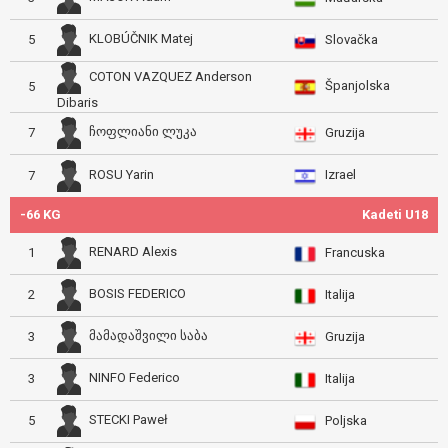
KLOBÚČNIK Matej
5
Slovačka
COTON VAZQUEZ Anderson
Španjolska
5
Dibaris
ჩოფლიანი ლუკა
7
Gruzija
Izrael
ROSU Yarin
7
-66 KG
Kadeti U18
RENARD Alexis
1
Francuska
BOSIS FEDERICO
2
Italija
მამადაშვილი საბა
3
Gruzija
NINFO Federico
3
Italija
STECKI Paweł
5
Poljska