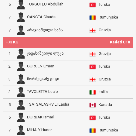
TURGUTLU Abdullah
5
Turska
OANCEA Claudiu
7
Rumunjska
Gruzija
არავიაშვილი საბა
7
-73 KG
Kadeti U18
ჯავახიშვილი ლუკა
1
Gruzija
GURGEN Erman
2
Turska
მორბედაძე გიგი
3
Gruzija
TAVOLETTA Lucio
3
Italija
TSATSALASHVILI Lasha
5
Kanada
DURBAK Ismail
5
Turska
MIHALY Hunor
7
Rumunjska