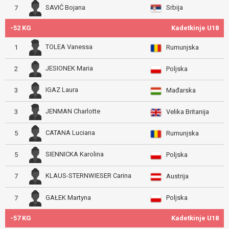
Srbija
SAVIĆ Bojana
7
-52 KG
Kadetkinje U18
TOLEA Vanessa
1
Rumunjska
JESIONEK Maria
2
Poljska
IGAZ Laura
3
Mađarska
JENMAN Charlotte
3
Velika Britanija
CATANA Luciana
5
Rumunjska
SIENNICKA Karolina
5
Poljska
KLAUS-STERNWIESER Carina
7
Austrija
Poljska
GAŁEK Martyna
7
-57 KG
Kadetkinje U18