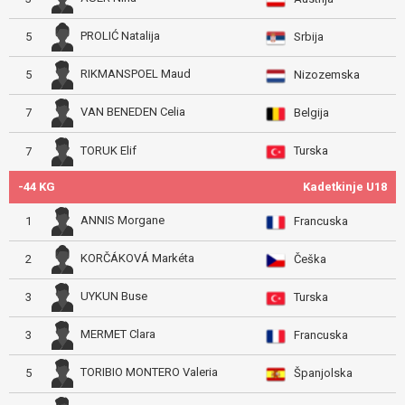
PROLIĆ Natalija
5
Srbija
RIKMANSPOEL Maud
5
Nizozemska
VAN BENEDEN Celia
7
Belgija
Turska
TORUK Elif
7
-44 KG
Kadetkinje U18
ANNIS Morgane
1
Francuska
KORČÁKOVÁ Markéta
2
Češka
UYKUN Buse
3
Turska
MERMET Clara
3
Francuska
TORIBIO MONTERO Valeria
5
Španjolska